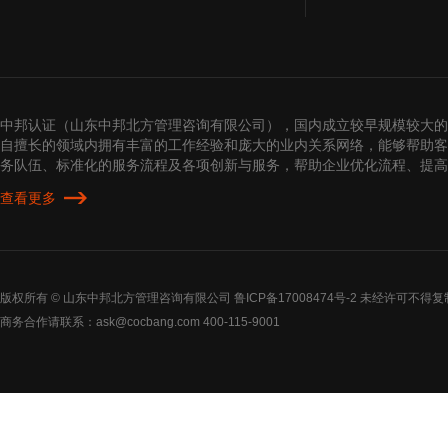
中邦认证（山东中邦北方管理咨询有限公司），国内成立较早规模较大的
自擅长的领域内拥有丰富的工作经验和庞大的业内关系网络，能够帮助客
务队伍、标准化的服务流程及各项创新与服务，帮助企业优化流程、提
查看更多
版权所有 © 山东中邦北方管理咨询有限公司
鲁ICP备17008474号-2
未经许可不得复
商务合作请联系：ask@cocbang.com 400-115-9001