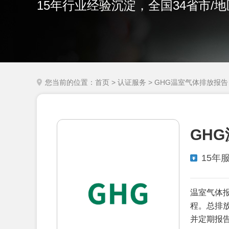
15年行业经验沉淀，全国34省市/
您当前的位置：
首页
>
认证服务
> GHG温室气体排放报告
GH
15年
温室气体报
程。总排
并定期报告