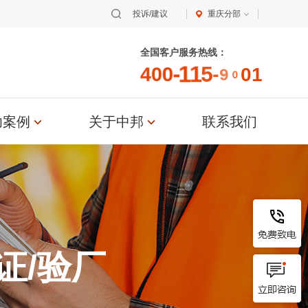
投诉/建议
重庆分部
恭贺XX益生菌（苏州）股份有限公司
2026年3月顺利通过SEDE...
全国客户服务热线：
恭贺宁波XX家居用品有限公司2026年
4
0
0
-
1
1
5
-
9
0
0
1
3月顺利通过Disney验...
恭贺浙江XX纺织科技有限公司2026年
功案例
关于中邦
联系我们
3月顺利通过OCS认证...
恭贺青岛XX油脂科技有限公司2026年
3月EcoVadis取得8...
恭贺张家港市XX纺织有限公司2026年
3月顺利通过GRS认证...
恭贺无锡XX纺织科技有限公司2026年
证/验厂
3月顺利通过BSCI验厂...
恭贺XX生物化工科技（张家港）有限