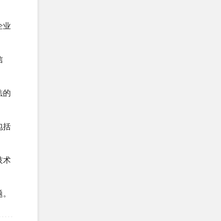
恭贺上海XX翻译有限公司2025年12月
EcoVadis取得74...
企业
信
法的
包括
技术
题。