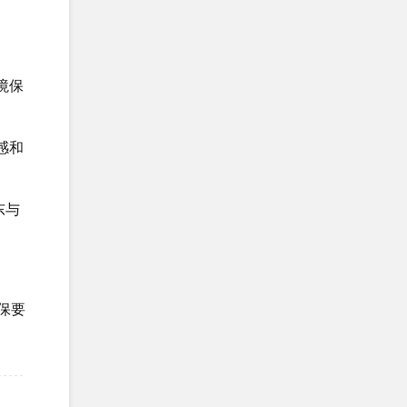
境保
感和
东与
环保要