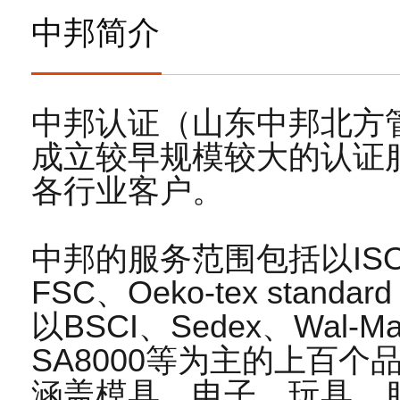
中邦简介
24
恭贺连云港XX实业有限公司2025年10月顺利
2025-10
中邦认证（山东中邦北方
10
恭贺山西XX新材料科技有限公司2025年10
成立较早规模较大的认证
2025-10
各行业客户。
19
恭贺浙江XX纺织科技有限公司2026年3月顺
2026-03
中邦的服务范围包括以IS
FSC、Oeko-tex stan
16
恭贺张家港市XX纺织有限公司2026年3月顺
以BSCI、Sedex、Wal-M
2026-03
SA8000等为主的上百
03
恭贺五莲XX制衣有限公司2026年3月顺利通
涵盖模具、电子、玩具、