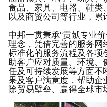
2026-03
食品、家具、电器、鞋类
26
以及商贸公司等行业，累
恭贺江苏XX塑料科技有限公司2026年2月顺
2026-02
中邦一贯秉承“贡献专业价
09
恭贺江西XX科技有限责任公司2026年2月顺
理念，凭借完善的服务网
2026-02
标准化的服务流程及各项
20
恭贺广汉市XX电热器材有限公司2026年1
助客户应对质量、环境、
2026-01
任及可持续发展等方面不
果及客户满意度，帮助企
12
恭贺XX洛阳铜业有限公司2026年1月顺利通
除贸易壁垒、赢得全球市
2026-01
07
恭贺上海XX标签有限公司2026年1月顺利通