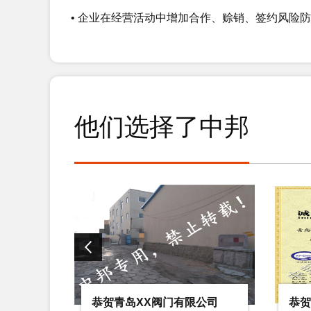
• 企业在经营活动中增加合作、赊销、签约风险防
21
恭贺如皋XX制线有限公司2021年
2021-07
15
恭贺南通XX印务有限公司2020年
他们选择了中邦
2020-10
14
恭贺滨州市XX商贸有限公司2020
2020-10
10
恭贺青岛XX阀门有限公司2020年09
2020-10
02
恭贺青岛XX创新顾问管理咨询股份
公司
恭贺青岛XX创新顾问管理咨
恭贺