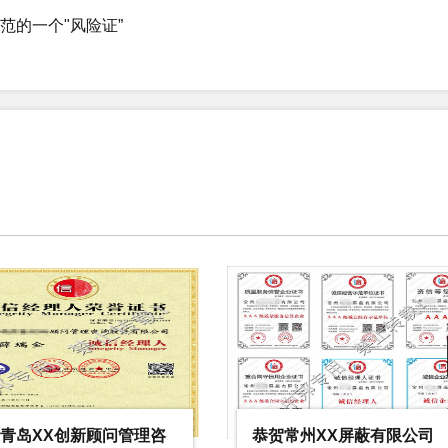
范的一个"风险证”
7月顺利通过GRS认证
公司简介 如皋XX制线有限公司办公地址位于江苏如皋经济开发区，公司专业生产各类真丝纬线、经线、地毯线，针织、编
10月顺利通过AAA信用等级认证!
南通市XX印务有限公司办公室地址位于素有江海明珠、扬子窗口的南通，南通 南通市外
年10月顺利通过AAA信用等级认证！
滨州市XX商贸有限公司创设于2017年07月13日，公司主址为山东省滨州市滨城区黄河一路515-13号城建三公司1-1-5号；
月顺利通过ISO9001认证!
青岛XX阀门有限公司,2004年12月30日成立，经营范围包括阀门、橡胶机械、化工机械、输送设备、包装机械、气动元件的设计、制
有限公司2020年4月顺利通过AAA认证！
常州XX屏蔽有限公司
恭贺青岛XX环保有限公司