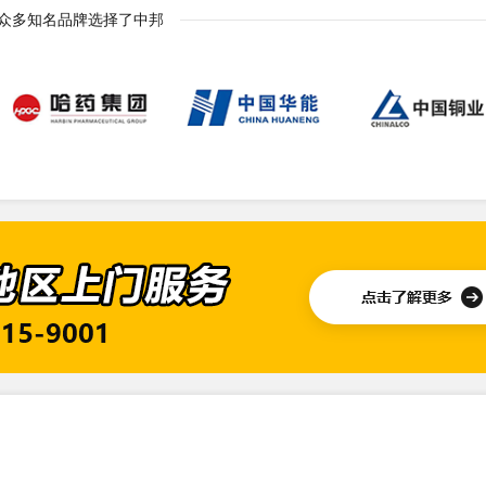
青岛XX配送有限公司2014年10月23日成立，经营范围包括食品配送（不含道路运
众多知名品牌选择了中邦
9年12月顺利通过AAA认证！
山东XX生物技术有限公司2019年04月01日成立，经营范围包括生物技术开发、技
12月顺利通过AAA认证！
乳山XX食品有限公司2011年08月16日成立，经营范围包括水产新品种引进与选育
7月顺利通过GRS认证
公司简介 如皋XX制线有限公司办公地址位于江苏如皋经济开发区，公司专业生产各类真丝纬线、经线、地毯线，针织、编
10月顺利通过AAA信用等级认证!
南通市XX印务有限公司办公室地址位于素有江海明珠、扬子窗口的南通，南通 南通市外
年10月顺利通过AAA信用等级认证！