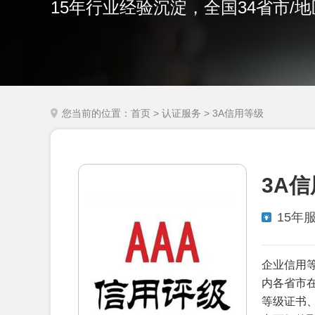
15年行业经验沉淀，全国34省市/
您当前的位置：
首页
>
认证服务
> 3A信用等级
3A
15年
企业信用
内各省市
等级证书