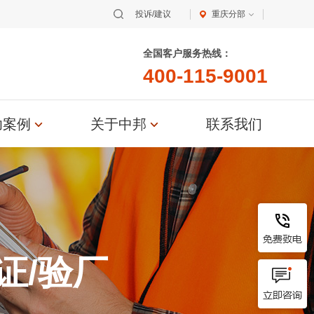
投诉/建议
重庆分部
恭贺浙江XX纺织科技有限公司2026年
3月顺利通过OCS认证...
全国客户服务热线：
-
1
1
5
-
9
0
0
1
恭贺青岛XX油脂科技有限公司2026年
0
4
0
0
4
0
3月EcoVadis取得8...
恭贺张家港市XX纺织有限公司2026年
功案例
关于中邦
联系我们
3月顺利通过GRS认证...
恭贺无锡XX纺织科技有限公司2026年
3月顺利通过BSCI验厂...
恭贺XX生物化工科技（张家港）有限
公司2026年3月EcoVad...
证/验厂
恭贺五莲XX制衣有限公司2026年3月
顺利通过GRS认证...