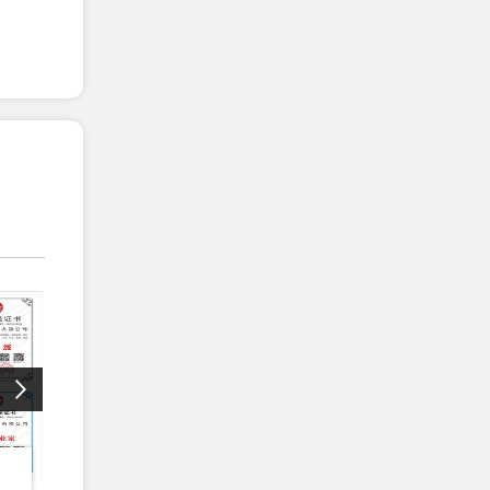
恭贺青岛XX睫毛有限公司2026年1月
顺利通过WCA验厂...
恭贺广汉市XX电热器材有限公司2026
织用丝线，
年1月顺利通过翠认证...
恭贺XX洛阳铜业有限公司2026年1月
顺利通过翠鸟认证...
环东路88号学苑大厦101A室，于2002年0
恭贺上海XX标签有限公司2026年1月
顺利通过GRS认证...
恭贺XX道具(上海)有限公司2025年12
月EcoVadis取得...
恭贺上海XX翻译有限公司2025年12月
EcoVadis取得74...
恭贺山东XX环保科技有限公
恭贺青岛X