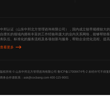
中邦认证（山东中邦北方管理咨询有限公司），国内成立较早规模较大的
自擅长的领域内拥有丰富的工作经验和庞大的业内关系网络，能够帮助客
务队伍、标准化的服务流程及各项创新与服务，帮助企业优化流程、提
查看更多
版权所有 © 山东中邦北方管理咨询有限公司
鲁ICP备17008474号-2
未经许可不得复
商务合作请联系：ask@cocbang.com 400-115-9001