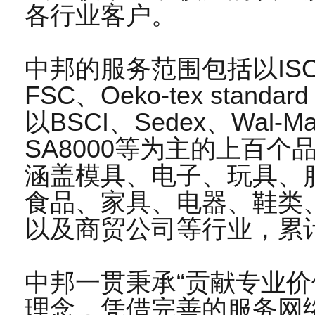
2026-03
各行业客户。
26
恭贺江苏XX塑料科技有限公司2026年2月顺
中邦的服务范围包括以IS
2026-02
FSC、Oeko-tex stan
09
恭贺江西XX科技有限责任公司2026年2月顺
以BSCI、Sedex、Wal-M
2026-02
SA8000等为主的上百
涵盖模具、电子、玩具、
20
恭贺广汉市XX电热器材有限公司2026年1
食品、家具、电器、鞋类
2026-01
以及商贸公司等行业，累
12
恭贺XX洛阳铜业有限公司2026年1月顺利通
2026-01
中邦一贯秉承“贡献专业价
07
理念，凭借完善的服务网
恭贺上海XX标签有限公司2026年1月顺利通