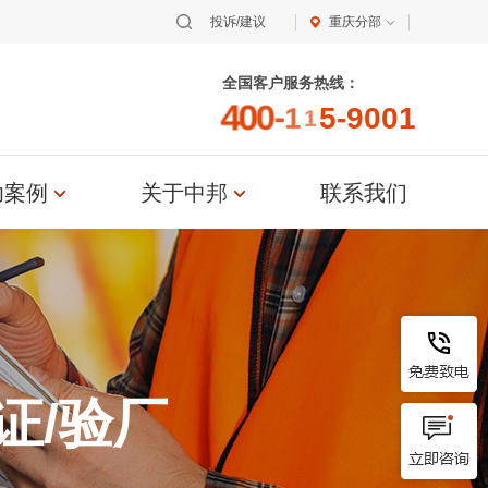
投诉/建议
重庆分部
恭贺浙江XX纺织科技有限公司2026年
3月顺利通过OCS认证...
全国客户服务热线：
4
0
0
-
1
1
5
-
9
0
0
1
恭贺青岛XX油脂科技有限公司2026年
3月EcoVadis取得8...
功案例
关于中邦
联系我们
恭贺张家港市XX纺织有限公司2026年
3月顺利通过GRS认证...
恭贺无锡XX纺织科技有限公司2026年
3月顺利通过BSCI验厂...
恭贺XX生物化工科技（张家港）有限
公司2026年3月EcoVad...
证/验厂
恭贺五莲XX制衣有限公司2026年3月
顺利通过GRS认证...