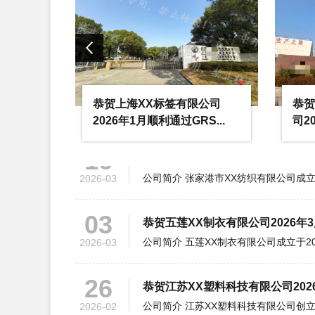
19
恭贺浙江XX纺织科技有限公司202
2026-03
公司
恭贺上海XX标签有限公司
恭贺
16
鸟认...
2026年1月顺利通过GRS...
司2
恭贺张家港市XX纺织有限公司202
2026-03
03
恭贺五莲XX制衣有限公司2026年
2026-03
26
恭贺江苏XX塑料科技有限公司202
2026-02