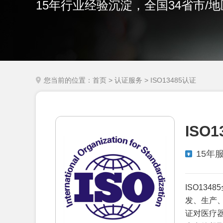
15年行业经验沉淀，全国34省市/
您当前的位置：
首页
>
认证服务
> ISO13485认证
ISO
15年
ISO13
发、生产、
证对医疗